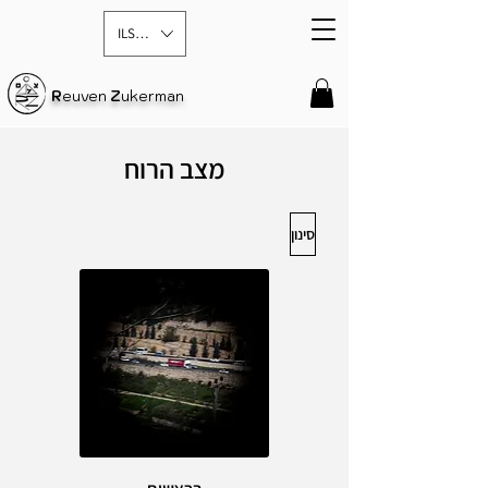
ILS (₪)
R
euven
Z
ukerman
מצב הרוח
סינון