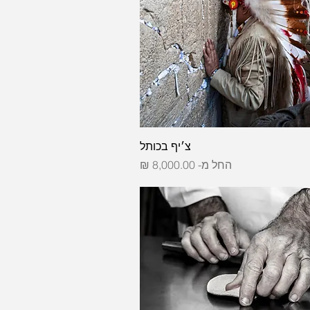
צ׳יף בכותל
מחיר מבצע
החל מ-
8,000.00 ₪