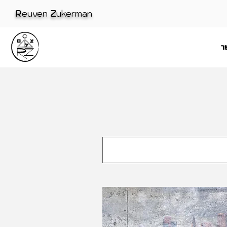
R
euven
Z
ukerman
ר