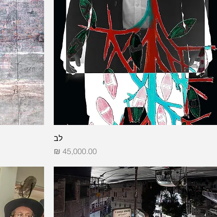
לב
מחיר