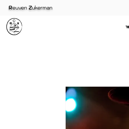
R
euven
Z
ukerman
ר