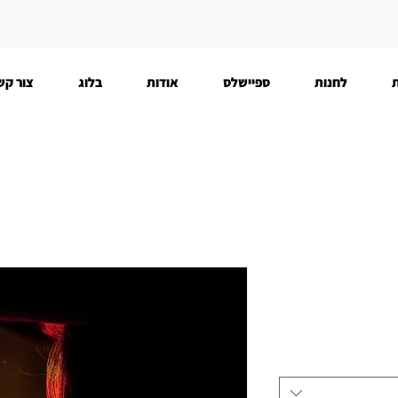
לחנות
ספיישלס
אודות
בלוג
צור קש
חיר