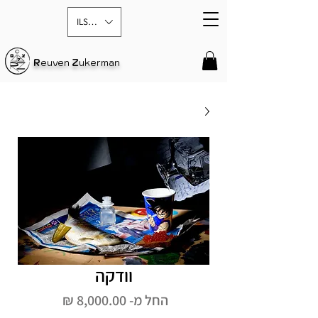
ILS (₪)
R
euven
Z
ukerman
וודקה
מחיר
החל מ-
8,000.00 ₪
מבצע