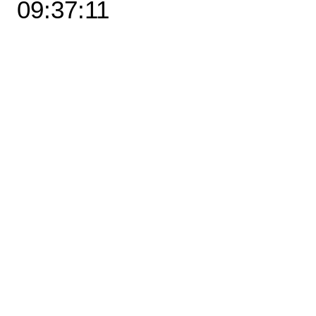
09:37:11
מידה
*
הוספה לסל
לרכישה
מבט בקבר האר"י מוסיף קדושה אל רגע הצילום
* מידות: קיים ב-2 מידות / גדלים
* קיים ב-3 גרסאות הדפסה / חומרים
מפרט מידות
קנבס פרימיום
35x50
בתוספת
לכה
,
לא
מתוח