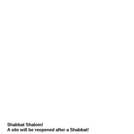
ILS (₪)
R
euven
Z
ukerman
#1קבר האר״י
מחיר
החל מ-
8,000.00 ₪
מבצע
Shabbat Shalom!
סוג חומר
*
A site will be reopened after a Shabbat!