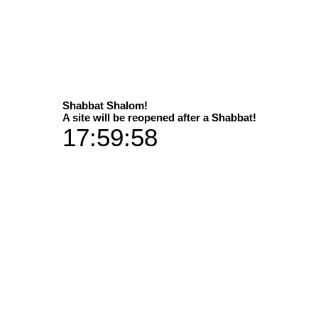
Shabbat Shalom!
A site will be reopened after a Shabbat!
17:59:58
אבא שמע אותנו - אתם רוא
* מידות: קיים ב-2 מידות / גדלים
* קיים ב-3 גרסאות הדפסה / חומרים
מתוח
מתוח
ראנס
גלריות האמנות בחנות
מה לוקס